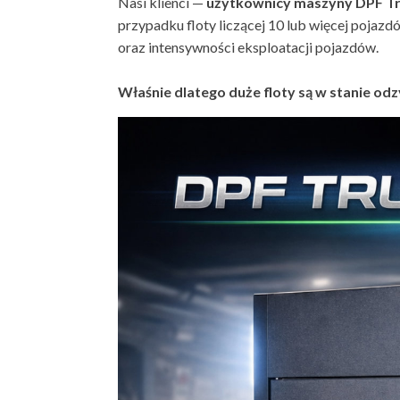
Nasi klienci —
użytkownicy maszyny DPF Tru
przypadku floty liczącej 10 lub więcej pojaz
oraz intensywności eksploatacji pojazdów.
Właśnie dlatego duże floty są w stanie od