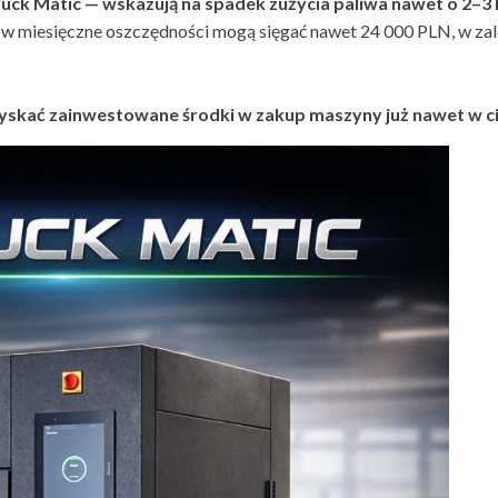
ck Matic — wskazują na spadek zużycia paliwa nawet o 2–3 l
dów miesięczne oszczędności mogą sięgać nawet 24 000 PLN, w zal
zyskać zainwestowane środki w zakup maszyny już nawet w ci