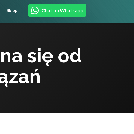
Chat on Whatsapp
Sklep
na się od
ązań