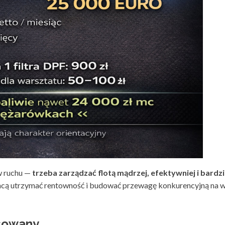
w ruchu —
trzeba zarządzać flotą mądrzej, efektywniej i bardz
y chcą utrzymać rentowność i budować przewagę konkurencyjną n
esowany