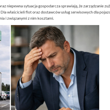
az niepewna sytuacja gospodarcza sprawiają, że zarządzanie zuż
 Dla właścicieli flot oraz dostawców usług serwisowych dla poja
nia i związanymi z nim kosztami.