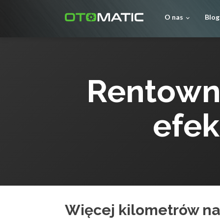
O nas
Blog
Rentowno
efe
Więcej kilometrów n