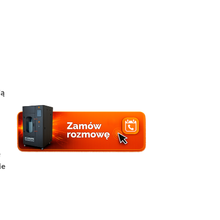
ją
e
ie