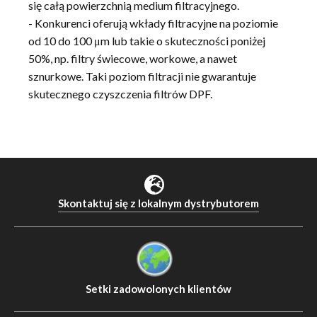
się całą powierzchnią medium filtracyjnego.
- Konkurenci oferują wkłady filtracyjne na poziomie
od 10 do 100 μm lub takie o skuteczności poniżej
50%, np. filtry świecowe, workowe, a nawet
sznurkowe. Taki poziom filtracji nie gwarantuje
skutecznego czyszczenia filtrów DPF.
Skontaktuj się z lokalnym dystrybutorem
Setki zadowolonych klientów