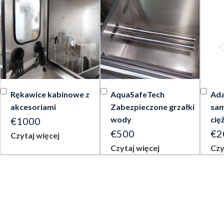
Rękawice kabinowe z
AquaSafeTech
Ada
akcesoriami
Zabezpieczone grzałki
sa
wody
cię
€1000
€500
€2
Czytaj więcej
Czytaj więcej
Czy