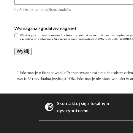
0 z 600 maksymalnej ilości znaków
Wymagana zgoda
(wymagane)
Wyrażam zgodę na przetwarzanie danych osobowych zgodnie z ustawą o ochronie danych osobowych w związku z
zaprzestania ich przetwarzania. Administratorem danych osobowych jest OTOMATIC SMOLEC I WRONKA SPÓ
* Informacje o finansowaniu: Prezentowana rata ma charakter orie
wartość rezydualna (wykup) 10%. Informacje nie stanowią oferty ani 
Skontaktuj się z lokalnym
dystrybutorem