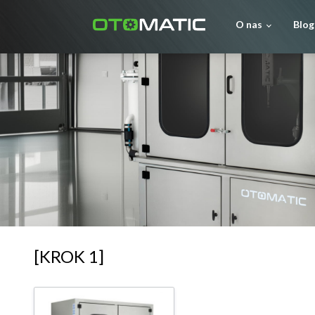
O nas
Blog
[KROK 1]
Equipment