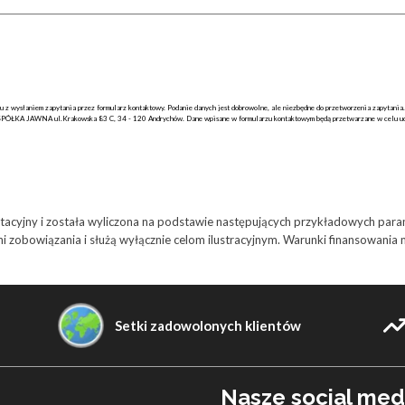
 wysłaniem zapytania przez formularz kontaktowy. Podanie danych jest dobrowolne, ale niezbędne do przetworzenia zapytania. 
ŁKA JAWNA ul.Krakowska 83 C, 34 - 120 Andrychów. Dane wpisane w formularzu kontaktowym będą przetwarzane w celu udzi
ntacyjny i została wyliczona na podstawie następujących przykładowych par
zobowiązania i służą wyłącznie celom ilustracyjnym. Warunki finansowania mogą
Setki zadowolonych klientów
Nasze social med