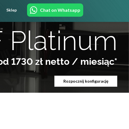
Chat on Whatsapp
Sklep
 Platinum
od 1730 zł netto / miesiąc*
Rozpocznij konfigurację