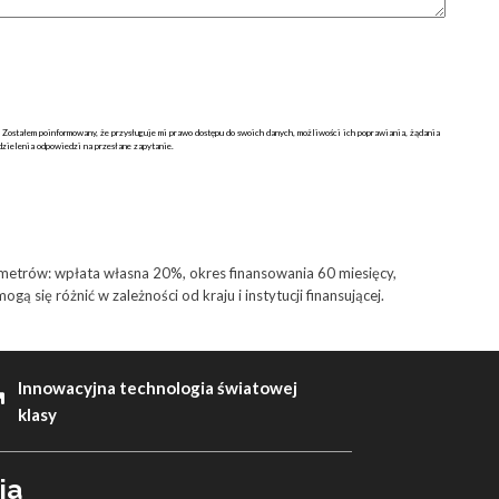
Zostałem poinformowany, że przysługuje mi prawo dostępu do swoich danych, możliwości ich poprawiania, żądania
elenia odpowiedzi na przesłane zapytanie.
ametrów: wpłata własna 20%, okres finansowania 60 miesięcy,
 się różnić w zależności od kraju i instytucji finansującej.
Innowacyjna technologia światowej
klasy
ia