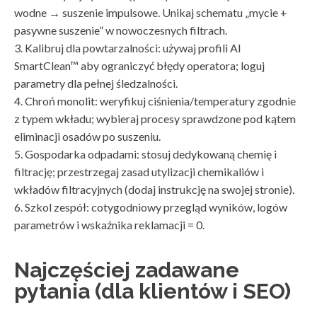
wodne → suszenie impulsowe. Unikaj schematu „mycie +
pasywne suszenie” w nowoczesnych filtrach.
3. Kalibruj dla powtarzalności: używaj profili AI
SmartClean™ aby ograniczyć błędy operatora; loguj
parametry dla pełnej śledzalności.
4. Chroń monolit: weryfikuj ciśnienia/temperatury zgodnie
z typem wkładu; wybieraj procesy sprawdzone pod kątem
eliminacji osadów po suszeniu.
5. Gospodarka odpadami: stosuj dedykowaną chemię i
filtrację; przestrzegaj zasad utylizacji chemikaliów i
wkładów filtracyjnych (dodaj instrukcję na swojej stronie).
6. Szkol zespół: cotygodniowy przegląd wyników, logów
parametrów i wskaźnika reklamacji = 0.
Najczęściej zadawane
pytania (dla klientów i SEO)