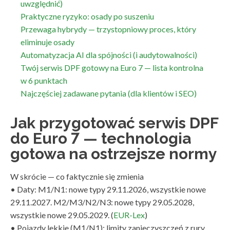
uwzględnić)
Praktyczne ryzyko: osady po suszeniu
Przewaga hybrydy — trzystopniowy proces, który
eliminuje osady
Automatyzacja AI dla spójności (i audytowalności)
Twój serwis DPF gotowy na Euro 7 — lista kontrolna
w 6 punktach
Najczęściej zadawane pytania (dla klientów i SEO)
Jak przygotować serwis DPF
do Euro 7 — technologia
gotowa na ostrzejsze normy
W skrócie — co faktycznie się zmienia
• Daty: M1/N1: nowe typy 29.11.2026, wszystkie nowe
29.11.2027. M2/M3/N2/N3: nowe typy 29.05.2028,
wszystkie nowe 29.05.2029. (
EUR-Lex
)
• Pojazdy lekkie (M1/N1): limity zanieczyszczeń z rury