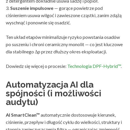
z detergentem dokładnie usuwa sadzę i popiół.
3.
Suszenie impulsowe
— gorące powietrze pod
ciśnieniem usuwa wilgoć i zawieszone cząstki, zanim zdążą
wyschnąć i ponownie się osadzić.
Ten układ etapów minimalizuje ryzyko powstania osadów
po suszeniu i chroni ceramiczny monolit — co jest kluczowe
dla stabilnego Δp przez dłuższy okres eksploatacji.
Dowiedz się więcej o procesie:
Technologia DPF-Hybrid™
.
Automatyzacja AI dla
spójności (i możliwości
audytu)
AI SmartClean™
automatycznie dostosowuje kierunek,
ciśnienie, przepływ i długość cyklu do wielkości, struktury i
stopnia zanieczyszczenia filtra — ograniczając zmienność