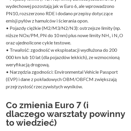
wydechowej pozostają jak w Euro 6, ale wprowadzono
PN10, rozszerzono RDE i dodano przepisy dotyczące
emisji pyłów z hamulców i ścierania opon.
• Pojazdy ciężkie (M2/M3/N2/N3): ostrzejsze limity (np.
niższe NOx/PM, PN do 10 nm) plus nowe limity NH₃ i N₂O
oraz ujednolicone cykle testowe.
• Trwałość: zgodność w eksploatacji wydłużona do 200
000 km lub 10 lat (dla pojazdów lekkich), ze wzmocnioną
weryfikacją drogową.
• Narzędzia zgodności: Environmental Vehicle Passport
(EVP) i dane z pokładowych OBM/OBFCM zwiększają
przejrzystość rzeczywistych wyników.
Co zmienia Euro 7 (i
dlaczego warsztaty powinny
to wiedzieć)