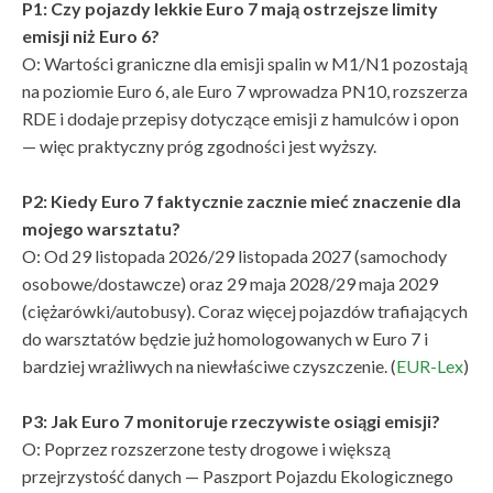
P1: Czy pojazdy lekkie Euro 7 mają ostrzejsze limity
emisji niż Euro 6?
O: Wartości graniczne dla emisji spalin w M1/N1 pozostają
na poziomie Euro 6, ale Euro 7 wprowadza PN10, rozszerza
RDE i dodaje przepisy dotyczące emisji z hamulców i opon
— więc praktyczny próg zgodności jest wyższy.
P2: Kiedy Euro 7 faktycznie zacznie mieć znaczenie dla
mojego warsztatu?
O: Od 29 listopada 2026/29 listopada 2027 (samochody
osobowe/dostawcze) oraz 29 maja 2028/29 maja 2029
(ciężarówki/autobusy). Coraz więcej pojazdów trafiających
do warsztatów będzie już homologowanych w Euro 7 i
bardziej wrażliwych na niewłaściwe czyszczenie. (
EUR-Lex
)
P3: Jak Euro 7 monitoruje rzeczywiste osiągi emisji?
O: Poprzez rozszerzone testy drogowe i większą
przejrzystość danych — Paszport Pojazdu Ekologicznego