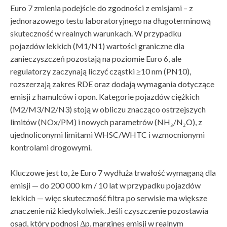
Euro 7 zmienia podejście do zgodności z emisjami – z
jednorazowego testu laboratoryjnego na długoterminową
skuteczność w realnych warunkach. W przypadku
pojazdów lekkich (M1/N1) wartości graniczne dla
zanieczyszczeń pozostają na poziomie Euro 6, ale
regulatorzy zaczynają liczyć cząstki ≥10 nm (PN10),
rozszerzają zakres RDE oraz dodają wymagania dotyczące
emisji z hamulców i opon. Kategorie pojazdów ciężkich
(M2/M3/N2/N3) stoją w obliczu znacząco ostrzejszych
limitów (NOx/PM) i nowych parametrów (NH₃/N₂O), z
ujednoliconymi limitami WHSC/WHTC i wzmocnionymi
kontrolami drogowymi.
Kluczowe jest to, że Euro 7 wydłuża trwałość wymaganą dla
emisji — do 200 000 km / 10 lat w przypadku pojazdów
lekkich — więc skuteczność filtra po serwisie ma większe
znaczenie niż kiedykolwiek. Jeśli czyszczenie pozostawia
osad, który podnosi Δp, margines emisji w realnym